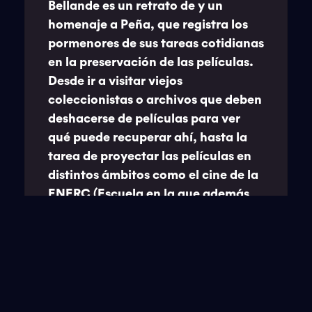
Bellande es un retrato de y un
homenaje a Peña, que registra los
pormenores de sus tareas cotidianas
en la preservación de las películas.
Desde ir a visitar viejos
coleccionistas o archivos que deben
deshacerse de películas para ver
qué puede recuperar ahí, hasta la
tarea de proyectar las películas en
distintos ámbitos como el cine de la
ENERC (Escuela en la que además
fue egresado y profesor) hasta los
ciclos en el Malba donde es el
encargado del área
cinematográfica. Todo este trabajo
invisible contribuye a la
preservación y a que las películas no