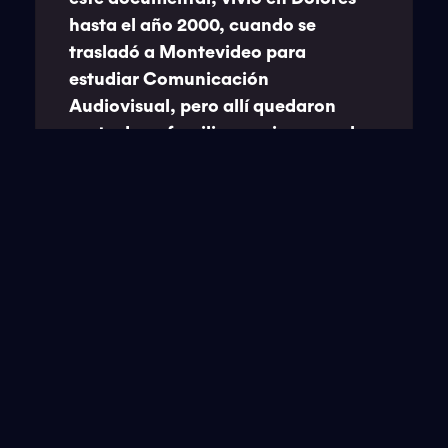
hasta el año 2000, cuando se
trasladó a Montevideo para
estudiar Comunicación
Audiovisual, pero allí quedaron
parte de su familia y amigos, por lo
que vuelve con frecuencia a la
ciudad para visitarlos. Aquel 15 de
abril de 2016 viajó a Dolores pasar el
fin de semana, llegando 15 minutos
después de que pasara el tornado.
Los daños en la casa familiar,
negocio y parientes no fueron
graves, pero Martínez quedó
impresionado por el destrozo.
Mientras caminaba en medio del
desastre, hubo gente que se le